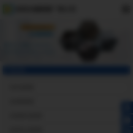
岳阳无缝钢管厂家公司
产品分类
岳阳无缝钢管
岳阳精密钢管
岳阳精密无缝钢管
岳阳热轧无缝钢管