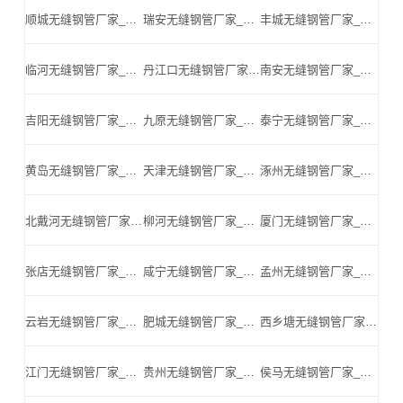
顺城无缝钢管厂家_顺城无缝钢管价格_顺城无缝钢管_顺城精密钢管制造厂-顺城无缝钢管厂家生产厂家
瑞安无缝钢管厂家_瑞安无缝钢管价格_瑞安无缝钢管_瑞安精密钢管制造厂-瑞安无缝钢管厂家生产厂家
丰城无缝钢管厂家_丰城无缝钢管价格_丰城无缝钢管_丰城精密钢管制造厂-丰城无缝钢管厂家生产厂家
临河无缝钢管厂家_临河无缝钢管价格_临河无缝钢管_临河精密钢管制造厂-临河无缝钢管厂家生产厂家
丹江口无缝钢管厂家_丹江口无缝钢管价格_丹江口无缝钢管_丹江口精密钢管制造厂-丹江口无缝钢管厂家生产厂家
南安无缝钢管厂家_南安无缝钢管价格_南安无缝钢管_南安精密钢管制造厂-南安无缝钢管厂家生产厂家
吉阳无缝钢管厂家_吉阳无缝钢管价格_吉阳无缝钢管_吉阳精密钢管制造厂-吉阳无缝钢管厂家生产厂家
九原无缝钢管厂家_九原无缝钢管价格_九原无缝钢管_九原精密钢管制造厂-九原无缝钢管厂家生产厂家
泰宁无缝钢管厂家_泰宁无缝钢管价格_泰宁无缝钢管_泰宁精密钢管制造厂-泰宁无缝钢管厂家生产厂家
黄岛无缝钢管厂家_黄岛无缝钢管价格_黄岛无缝钢管_黄岛精密钢管制造厂-黄岛无缝钢管厂家生产厂家
天津无缝钢管厂家_天津无缝钢管价格_天津无缝钢管_天津精密钢管制造厂-天津无缝钢管厂家生产厂家
涿州无缝钢管厂家_涿州无缝钢管价格_涿州无缝钢管_涿州精密钢管制造厂-涿州无缝钢管厂家生产厂家
北戴河无缝钢管厂家_北戴河无缝钢管价格_北戴河无缝钢管_北戴河精密钢管制造厂-北戴河无缝钢管厂家生产厂家
柳河无缝钢管厂家_柳河无缝钢管价格_柳河无缝钢管_柳河精密钢管制造厂-柳河无缝钢管厂家生产厂家
厦门无缝钢管厂家_厦门无缝钢管价格_厦门无缝钢管_厦门精密钢管制造厂-厦门无缝钢管厂家生产厂家
张店无缝钢管厂家_张店无缝钢管价格_张店无缝钢管_张店精密钢管制造厂-张店无缝钢管厂家生产厂家
咸宁无缝钢管厂家_咸宁无缝钢管价格_咸宁无缝钢管_咸宁精密钢管制造厂-咸宁无缝钢管厂家生产厂家
孟州无缝钢管厂家_孟州无缝钢管价格_孟州无缝钢管_孟州精密钢管制造厂-孟州无缝钢管厂家生产厂家
云岩无缝钢管厂家_云岩无缝钢管价格_云岩无缝钢管_云岩精密钢管制造厂-云岩无缝钢管厂家生产厂家
肥城无缝钢管厂家_肥城无缝钢管价格_肥城无缝钢管_肥城精密钢管制造厂-肥城无缝钢管厂家生产厂家
西乡塘无缝钢管厂家_西乡塘无缝钢管价格_西乡塘无缝钢管_西乡塘精密钢管制造厂-西乡塘无缝钢管厂家生产厂家
江门无缝钢管厂家_江门无缝钢管价格_江门无缝钢管_江门精密钢管制造厂-江门无缝钢管厂家生产厂家
贵州无缝钢管厂家_贵州无缝钢管价格_贵州无缝钢管_贵州精密钢管制造厂-贵州无缝钢管厂家生产厂家
侯马无缝钢管厂家_侯马无缝钢管价格_侯马无缝钢管_侯马精密钢管制造厂-侯马无缝钢管厂家生产厂家