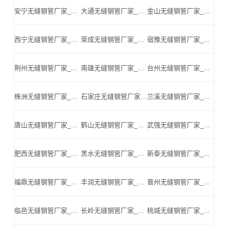
安宁无缝钢管厂家_安宁无缝钢管价格_安宁无缝钢管_安宁精密钢管制造厂-安宁无缝钢管厂家生产厂家
大通无缝钢管厂家_大通无缝钢管价格_大通无缝钢管_大通精密钢管制造厂-大通无缝钢管厂家生产厂家
金山无缝钢管厂家_金山无缝钢管价格_金山无缝钢管_金山精密钢管制造厂-金山无缝钢管厂家生产厂家
西宁无缝钢管厂家_西宁无缝钢管价格_西宁无缝钢管_西宁精密钢管制造厂-西宁无缝钢管厂家生产厂家
荣成无缝钢管厂家_荣成无缝钢管价格_荣成无缝钢管_荣成精密钢管制造厂-荣成无缝钢管厂家生产厂家
宿豫无缝钢管厂家_宿豫无缝钢管价格_宿豫无缝钢管_宿豫精密钢管制造厂-宿豫无缝钢管厂家生产厂家
荆州无缝钢管厂家_荆州无缝钢管价格_荆州无缝钢管_荆州精密钢管制造厂-荆州无缝钢管厂家生产厂家
南雄无缝钢管厂家_南雄无缝钢管价格_南雄无缝钢管_南雄精密钢管制造厂-南雄无缝钢管厂家生产厂家
台州无缝钢管厂家_台州无缝钢管价格_台州无缝钢管_台州精密钢管制造厂-台州无缝钢管厂家生产厂家
株洲无缝钢管厂家_株洲无缝钢管价格_株洲无缝钢管_株洲精密钢管制造厂-株洲无缝钢管厂家生产厂家
石家庄无缝钢管厂家_石家庄无缝钢管价格_石家庄无缝钢管_石家庄精密钢管制造厂-石家庄无缝钢管厂家生产厂家
兰溪无缝钢管厂家_兰溪无缝钢管价格_兰溪无缝钢管_兰溪精密钢管制造厂-兰溪无缝钢管厂家生产厂家
唐山无缝钢管厂家_唐山无缝钢管价格_唐山无缝钢管_唐山精密钢管制造厂-唐山无缝钢管厂家生产厂家
鹤山无缝钢管厂家_鹤山无缝钢管价格_鹤山无缝钢管_鹤山精密钢管制造厂-鹤山无缝钢管厂家生产厂家
武强无缝钢管厂家_武强无缝钢管价格_武强无缝钢管_武强精密钢管制造厂-武强无缝钢管厂家生产厂家
肥西无缝钢管厂家_肥西无缝钢管价格_肥西无缝钢管_肥西精密钢管制造厂-肥西无缝钢管厂家生产厂家
黑水无缝钢管厂家_黑水无缝钢管价格_黑水无缝钢管_黑水精密钢管制造厂-黑水无缝钢管厂家生产厂家
新泰无缝钢管厂家_新泰无缝钢管价格_新泰无缝钢管_新泰精密钢管制造厂-新泰无缝钢管厂家生产厂家
福鼎无缝钢管厂家_福鼎无缝钢管价格_福鼎无缝钢管_福鼎精密钢管制造厂-福鼎无缝钢管厂家生产厂家
丰润无缝钢管厂家_丰润无缝钢管价格_丰润无缝钢管_丰润精密钢管制造厂-丰润无缝钢管厂家生产厂家
晋州无缝钢管厂家_晋州无缝钢管价格_晋州无缝钢管_晋州精密钢管制造厂-晋州无缝钢管厂家生产厂家
临邑无缝钢管厂家_临邑无缝钢管价格_临邑无缝钢管_临邑精密钢管制造厂-临邑无缝钢管厂家生产厂家
长岭无缝钢管厂家_长岭无缝钢管价格_长岭无缝钢管_长岭精密钢管制造厂-长岭无缝钢管厂家生产厂家
桃城无缝钢管厂家_桃城无缝钢管价格_桃城无缝钢管_桃城精密钢管制造厂-桃城无缝钢管厂家生产厂家