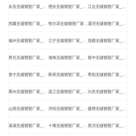
永吉无缝钢管厂家_永吉无缝钢管价格_永吉无缝钢管_永吉精密钢管制造厂-永吉无缝钢管厂家生产厂家
德庆无缝钢管厂家_德庆无缝钢管价格_德庆无缝钢管_德庆精密钢管制造厂-德庆无缝钢管厂家生产厂家
江北无缝钢管厂家_江北无缝钢管价格_江北无缝钢管_江北精密钢管制造厂-江北无缝钢管厂家生产厂家
西藏无缝钢管厂家_西藏无缝钢管价格_西藏无缝钢管_西藏精密钢管制造厂-西藏无缝钢管厂家生产厂家
哈尔滨无缝钢管厂家_哈尔滨无缝钢管价格_哈尔滨无缝钢管_哈尔滨精密钢管制造厂-哈尔滨无缝钢管厂家生产厂家
漠河无缝钢管厂家_漠河无缝钢管价格_漠河无缝钢管_漠河精密钢管制造厂-漠河无缝钢管厂家生产厂家
福州无缝钢管厂家_福州无缝钢管价格_福州无缝钢管_福州精密钢管制造厂-福州无缝钢管厂家生产厂家
江宁无缝钢管厂家_江宁无缝钢管价格_江宁无缝钢管_江宁精密钢管制造厂-江宁无缝钢管厂家生产厂家
尧都无缝钢管厂家_尧都无缝钢管价格_尧都无缝钢管_尧都精密钢管制造厂-尧都无缝钢管厂家生产厂家
寿光无缝钢管厂家_寿光无缝钢管价格_寿光无缝钢管_寿光精密钢管制造厂-寿光无缝钢管厂家生产厂家
海珠无缝钢管厂家_海珠无缝钢管价格_海珠无缝钢管_海珠精密钢管制造厂-海珠无缝钢管厂家生产厂家
晋中无缝钢管厂家_晋中无缝钢管价格_晋中无缝钢管_晋中精密钢管制造厂-晋中无缝钢管厂家生产厂家
普宁无缝钢管厂家_普宁无缝钢管价格_普宁无缝钢管_普宁精密钢管制造厂-普宁无缝钢管厂家生产厂家
新郑无缝钢管厂家_新郑无缝钢管价格_新郑无缝钢管_新郑精密钢管制造厂-新郑无缝钢管厂家生产厂家
枣阳无缝钢管厂家_枣阳无缝钢管价格_枣阳无缝钢管_枣阳精密钢管制造厂-枣阳无缝钢管厂家生产厂家
莱州无缝钢管厂家_莱州无缝钢管价格_莱州无缝钢管_莱州精密钢管制造厂-莱州无缝钢管厂家生产厂家
连江无缝钢管厂家_连江无缝钢管价格_连江无缝钢管_连江精密钢管制造厂-连江无缝钢管厂家生产厂家
兴庆无缝钢管厂家_兴庆无缝钢管价格_兴庆无缝钢管_兴庆精密钢管制造厂-兴庆无缝钢管厂家生产厂家
山西无缝钢管厂家_山西无缝钢管价格_山西无缝钢管_山西精密钢管制造厂-山西无缝钢管厂家生产厂家
济阳无缝钢管厂家_济阳无缝钢管价格_济阳无缝钢管_济阳精密钢管制造厂-济阳无缝钢管厂家生产厂家
建德无缝钢管厂家_建德无缝钢管价格_建德无缝钢管_建德精密钢管制造厂-建德无缝钢管厂家生产厂家
溪湖无缝钢管厂家_溪湖无缝钢管价格_溪湖无缝钢管_溪湖精密钢管制造厂-溪湖无缝钢管厂家生产厂家
十堰无缝钢管厂家_十堰无缝钢管价格_十堰无缝钢管_十堰精密钢管制造厂-十堰无缝钢管厂家生产厂家
黑河无缝钢管厂家_黑河无缝钢管价格_黑河无缝钢管_黑河精密钢管制造厂-黑河无缝钢管厂家生产厂家