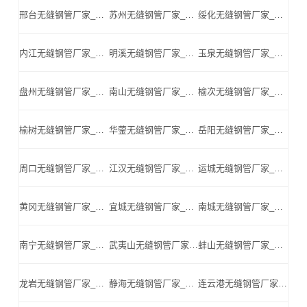
邢台无缝钢管厂家_邢台无缝钢管价格_邢台无缝钢管_邢台精密钢管制造厂-邢台无缝钢管厂家生产厂家
苏州无缝钢管厂家_苏州无缝钢管价格_苏州无缝钢管_苏州精密钢管制造厂-苏州无缝钢管厂家生产厂家
绥化无缝钢管厂家_绥化无缝钢管价格_绥化无缝钢管_绥化精密钢管制造厂-绥化无缝钢管厂家生产厂家
内江无缝钢管厂家_内江无缝钢管价格_内江无缝钢管_内江精密钢管制造厂-内江无缝钢管厂家生产厂家
明溪无缝钢管厂家_明溪无缝钢管价格_明溪无缝钢管_明溪精密钢管制造厂-明溪无缝钢管厂家生产厂家
玉泉无缝钢管厂家_玉泉无缝钢管价格_玉泉无缝钢管_玉泉精密钢管制造厂-玉泉无缝钢管厂家生产厂家
盘州无缝钢管厂家_盘州无缝钢管价格_盘州无缝钢管_盘州精密钢管制造厂-盘州无缝钢管厂家生产厂家
南山无缝钢管厂家_南山无缝钢管价格_南山无缝钢管_南山精密钢管制造厂-南山无缝钢管厂家生产厂家
榆次无缝钢管厂家_榆次无缝钢管价格_榆次无缝钢管_榆次精密钢管制造厂-榆次无缝钢管厂家生产厂家
榆树无缝钢管厂家_榆树无缝钢管价格_榆树无缝钢管_榆树精密钢管制造厂-榆树无缝钢管厂家生产厂家
华蓥无缝钢管厂家_华蓥无缝钢管价格_华蓥无缝钢管_华蓥精密钢管制造厂-华蓥无缝钢管厂家生产厂家
岳阳无缝钢管厂家_岳阳无缝钢管价格_岳阳无缝钢管_岳阳精密钢管制造厂-岳阳无缝钢管厂家生产厂家
周口无缝钢管厂家_周口无缝钢管价格_周口无缝钢管_周口精密钢管制造厂-周口无缝钢管厂家生产厂家
江汉无缝钢管厂家_江汉无缝钢管价格_江汉无缝钢管_江汉精密钢管制造厂-江汉无缝钢管厂家生产厂家
运城无缝钢管厂家_运城无缝钢管价格_运城无缝钢管_运城精密钢管制造厂-运城无缝钢管厂家生产厂家
黄冈无缝钢管厂家_黄冈无缝钢管价格_黄冈无缝钢管_黄冈精密钢管制造厂-黄冈无缝钢管厂家生产厂家
宜城无缝钢管厂家_宜城无缝钢管价格_宜城无缝钢管_宜城精密钢管制造厂-宜城无缝钢管厂家生产厂家
南城无缝钢管厂家_南城无缝钢管价格_南城无缝钢管_南城精密钢管制造厂-南城无缝钢管厂家生产厂家
南宁无缝钢管厂家_南宁无缝钢管价格_南宁无缝钢管_南宁精密钢管制造厂-南宁无缝钢管厂家生产厂家
武夷山无缝钢管厂家_武夷山无缝钢管价格_武夷山无缝钢管_武夷山精密钢管制造厂-武夷山无缝钢管厂家生产厂家
蚌山无缝钢管厂家_蚌山无缝钢管价格_蚌山无缝钢管_蚌山精密钢管制造厂-蚌山无缝钢管厂家生产厂家
龙岩无缝钢管厂家_龙岩无缝钢管价格_龙岩无缝钢管_龙岩精密钢管制造厂-龙岩无缝钢管厂家生产厂家
静海无缝钢管厂家_静海无缝钢管价格_静海无缝钢管_静海精密钢管制造厂-静海无缝钢管厂家生产厂家
连云港无缝钢管厂家_连云港无缝钢管价格_连云港无缝钢管_连云港精密钢管制造厂-连云港无缝钢管厂家生产厂家