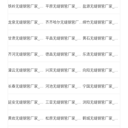
铁岭无缝钢管厂家_铁岭无缝钢管价格_铁岭无缝钢管_铁岭精密钢管制造厂-铁岭无缝钢管厂家生产厂家
平原无缝钢管厂家_平原无缝钢管价格_平原无缝钢管_平原精密钢管制造厂-平原无缝钢管厂家生产厂家
盐源无缝钢管厂家_盐源无缝钢管价格_盐源无缝钢管_盐源精密钢管制造厂-盐源无缝钢管厂家生产厂家
龙泉无缝钢管厂家_龙泉无缝钢管价格_龙泉无缝钢管_龙泉精密钢管制造厂-龙泉无缝钢管厂家生产厂家
齐齐哈尔无缝钢管厂家_齐齐哈尔无缝钢管价格_齐齐哈尔无缝钢管_齐齐哈尔精密钢管制造厂-齐齐哈尔无缝钢管厂家生产厂家
绵竹无缝钢管厂家_绵竹无缝钢管价格_绵竹无缝钢管_绵竹精密钢管制造厂-绵竹无缝钢管厂家生产厂家
甘肃无缝钢管厂家_甘肃无缝钢管价格_甘肃无缝钢管_甘肃精密钢管制造厂-甘肃无缝钢管厂家生产厂家
平昌无缝钢管厂家_平昌无缝钢管价格_平昌无缝钢管_平昌精密钢管制造厂-平昌无缝钢管厂家生产厂家
黄石无缝钢管厂家_黄石无缝钢管价格_黄石无缝钢管_黄石精密钢管制造厂-黄石无缝钢管厂家生产厂家
齐河无缝钢管厂家_齐河无缝钢管价格_齐河无缝钢管_齐河精密钢管制造厂-齐河无缝钢管厂家生产厂家
德昌无缝钢管厂家_德昌无缝钢管价格_德昌无缝钢管_德昌精密钢管制造厂-德昌无缝钢管厂家生产厂家
乐清无缝钢管厂家_乐清无缝钢管价格_乐清无缝钢管_乐清精密钢管制造厂-乐清无缝钢管厂家生产厂家
灌云无缝钢管厂家_灌云无缝钢管价格_灌云无缝钢管_灌云精密钢管制造厂-灌云无缝钢管厂家生产厂家
兴宾无缝钢管厂家_兴宾无缝钢管价格_兴宾无缝钢管_兴宾精密钢管制造厂-兴宾无缝钢管厂家生产厂家
向阳无缝钢管厂家_向阳无缝钢管价格_向阳无缝钢管_向阳精密钢管制造厂-向阳无缝钢管厂家生产厂家
长春无缝钢管厂家_长春无缝钢管价格_长春无缝钢管_长春精密钢管制造厂-长春无缝钢管厂家生产厂家
河池无缝钢管厂家_河池无缝钢管价格_河池无缝钢管_河池精密钢管制造厂-河池无缝钢管厂家生产厂家
宁国无缝钢管厂家_宁国无缝钢管价格_宁国无缝钢管_宁国精密钢管制造厂-宁国无缝钢管厂家生产厂家
延安无缝钢管厂家_延安无缝钢管价格_延安无缝钢管_延安精密钢管制造厂-延安无缝钢管厂家生产厂家
三亚无缝钢管厂家_三亚无缝钢管价格_三亚无缝钢管_三亚精密钢管制造厂-三亚无缝钢管厂家生产厂家
浏阳无缝钢管厂家_浏阳无缝钢管价格_浏阳无缝钢管_浏阳精密钢管制造厂-浏阳无缝钢管厂家生产厂家
黄岩无缝钢管厂家_黄岩无缝钢管价格_黄岩无缝钢管_黄岩精密钢管制造厂-黄岩无缝钢管厂家生产厂家
松原无缝钢管厂家_松原无缝钢管价格_松原无缝钢管_松原精密钢管制造厂-松原无缝钢管厂家生产厂家
鹤城无缝钢管厂家_鹤城无缝钢管价格_鹤城无缝钢管_鹤城精密钢管制造厂-鹤城无缝钢管厂家生产厂家