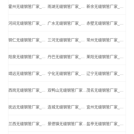
霍州无缝钢管厂家_霍州无缝钢管价格_霍州无缝钢管_霍州精密钢管制造厂-霍州无缝钢管厂家生产厂家
雨湖无缝钢管厂家_雨湖无缝钢管价格_雨湖无缝钢管_雨湖精密钢管制造厂-雨湖无缝钢管厂家生产厂家
新余无缝钢管厂家_新余无缝钢管价格_新余无缝钢管_新余精密钢管制造厂-新余无缝钢管厂家生产厂家
河间无缝钢管厂家_河间无缝钢管价格_河间无缝钢管_河间精密钢管制造厂-河间无缝钢管厂家生产厂家
广水无缝钢管厂家_广水无缝钢管价格_广水无缝钢管_广水精密钢管制造厂-广水无缝钢管厂家生产厂家
赤壁无缝钢管厂家_赤壁无缝钢管价格_赤壁无缝钢管_赤壁精密钢管制造厂-赤壁无缝钢管厂家生产厂家
铜仁无缝钢管厂家_铜仁无缝钢管价格_铜仁无缝钢管_铜仁精密钢管制造厂-铜仁无缝钢管厂家生产厂家
三河无缝钢管厂家_三河无缝钢管价格_三河无缝钢管_三河精密钢管制造厂-三河无缝钢管厂家生产厂家
常州无缝钢管厂家_常州无缝钢管价格_常州无缝钢管_常州精密钢管制造厂-常州无缝钢管厂家生产厂家
阳泉无缝钢管厂家_阳泉无缝钢管价格_阳泉无缝钢管_阳泉精密钢管制造厂-阳泉无缝钢管厂家生产厂家
丹巴无缝钢管厂家_丹巴无缝钢管价格_丹巴无缝钢管_丹巴精密钢管制造厂-丹巴无缝钢管厂家生产厂家
莱阳无缝钢管厂家_莱阳无缝钢管价格_莱阳无缝钢管_莱阳精密钢管制造厂-莱阳无缝钢管厂家生产厂家
靖远无缝钢管厂家_靖远无缝钢管价格_靖远无缝钢管_靖远精密钢管制造厂-靖远无缝钢管厂家生产厂家
宁化无缝钢管厂家_宁化无缝钢管价格_宁化无缝钢管_宁化精密钢管制造厂-宁化无缝钢管厂家生产厂家
辽宁无缝钢管厂家_辽宁无缝钢管价格_辽宁无缝钢管_辽宁精密钢管制造厂-辽宁无缝钢管厂家生产厂家
西岗无缝钢管厂家_西岗无缝钢管价格_西岗无缝钢管_西岗精密钢管制造厂-西岗无缝钢管厂家生产厂家
双鸭山无缝钢管厂家_双鸭山无缝钢管价格_双鸭山无缝钢管_双鸭山精密钢管制造厂-双鸭山无缝钢管厂家生产厂家
茂名无缝钢管厂家_茂名无缝钢管价格_茂名无缝钢管_茂名精密钢管制造厂-茂名无缝钢管厂家生产厂家
抚远无缝钢管厂家_抚远无缝钢管价格_抚远无缝钢管_抚远精密钢管制造厂-抚远无缝钢管厂家生产厂家
连城无缝钢管厂家_连城无缝钢管价格_连城无缝钢管_连城精密钢管制造厂-连城无缝钢管厂家生产厂家
宜州无缝钢管厂家_宜州无缝钢管价格_宜州无缝钢管_宜州精密钢管制造厂-宜州无缝钢管厂家生产厂家
兰西无缝钢管厂家_兰西无缝钢管价格_兰西无缝钢管_兰西精密钢管制造厂-兰西无缝钢管厂家生产厂家
景德镇无缝钢管厂家_景德镇无缝钢管价格_景德镇无缝钢管_景德镇精密钢管制造厂-景德镇无缝钢管厂家生产厂家
盐亭无缝钢管厂家_盐亭无缝钢管价格_盐亭无缝钢管_盐亭精密钢管制造厂-盐亭无缝钢管厂家生产厂家