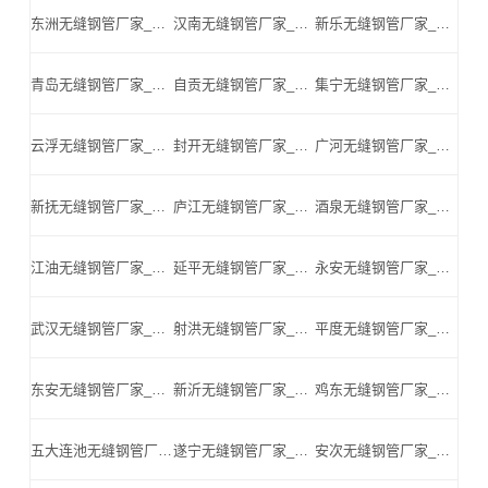
东洲无缝钢管厂家_东洲无缝钢管价格_东洲无缝钢管_东洲精密钢管制造厂-东洲无缝钢管厂家生产厂家
汉南无缝钢管厂家_汉南无缝钢管价格_汉南无缝钢管_汉南精密钢管制造厂-汉南无缝钢管厂家生产厂家
新乐无缝钢管厂家_新乐无缝钢管价格_新乐无缝钢管_新乐精密钢管制造厂-新乐无缝钢管厂家生产厂家
青岛无缝钢管厂家_青岛无缝钢管价格_青岛无缝钢管_青岛精密钢管制造厂-青岛无缝钢管厂家生产厂家
自贡无缝钢管厂家_自贡无缝钢管价格_自贡无缝钢管_自贡精密钢管制造厂-自贡无缝钢管厂家生产厂家
集宁无缝钢管厂家_集宁无缝钢管价格_集宁无缝钢管_集宁精密钢管制造厂-集宁无缝钢管厂家生产厂家
云浮无缝钢管厂家_云浮无缝钢管价格_云浮无缝钢管_云浮精密钢管制造厂-云浮无缝钢管厂家生产厂家
封开无缝钢管厂家_封开无缝钢管价格_封开无缝钢管_封开精密钢管制造厂-封开无缝钢管厂家生产厂家
广河无缝钢管厂家_广河无缝钢管价格_广河无缝钢管_广河精密钢管制造厂-广河无缝钢管厂家生产厂家
新抚无缝钢管厂家_新抚无缝钢管价格_新抚无缝钢管_新抚精密钢管制造厂-新抚无缝钢管厂家生产厂家
庐江无缝钢管厂家_庐江无缝钢管价格_庐江无缝钢管_庐江精密钢管制造厂-庐江无缝钢管厂家生产厂家
酒泉无缝钢管厂家_酒泉无缝钢管价格_酒泉无缝钢管_酒泉精密钢管制造厂-酒泉无缝钢管厂家生产厂家
江油无缝钢管厂家_江油无缝钢管价格_江油无缝钢管_江油精密钢管制造厂-江油无缝钢管厂家生产厂家
延平无缝钢管厂家_延平无缝钢管价格_延平无缝钢管_延平精密钢管制造厂-延平无缝钢管厂家生产厂家
永安无缝钢管厂家_永安无缝钢管价格_永安无缝钢管_永安精密钢管制造厂-永安无缝钢管厂家生产厂家
武汉无缝钢管厂家_武汉无缝钢管价格_武汉无缝钢管_武汉精密钢管制造厂-武汉无缝钢管厂家生产厂家
射洪无缝钢管厂家_射洪无缝钢管价格_射洪无缝钢管_射洪精密钢管制造厂-射洪无缝钢管厂家生产厂家
平度无缝钢管厂家_平度无缝钢管价格_平度无缝钢管_平度精密钢管制造厂-平度无缝钢管厂家生产厂家
东安无缝钢管厂家_东安无缝钢管价格_东安无缝钢管_东安精密钢管制造厂-东安无缝钢管厂家生产厂家
新沂无缝钢管厂家_新沂无缝钢管价格_新沂无缝钢管_新沂精密钢管制造厂-新沂无缝钢管厂家生产厂家
鸡东无缝钢管厂家_鸡东无缝钢管价格_鸡东无缝钢管_鸡东精密钢管制造厂-鸡东无缝钢管厂家生产厂家
五大连池无缝钢管厂家_五大连池无缝钢管价格_五大连池无缝钢管_五大连池精密钢管制造厂-五大连池无缝钢管厂家生产厂家
遂宁无缝钢管厂家_遂宁无缝钢管价格_遂宁无缝钢管_遂宁精密钢管制造厂-遂宁无缝钢管厂家生产厂家
安次无缝钢管厂家_安次无缝钢管价格_安次无缝钢管_安次精密钢管制造厂-安次无缝钢管厂家生产厂家