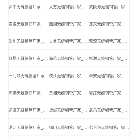
资中无缝钢管厂家_资中无缝钢管价格_资中无缝钢管_资中精密钢管制造厂-资中无缝钢管厂家生产厂家
大方无缝钢管厂家_大方无缝钢管价格_大方无缝钢管_大方精密钢管制造厂-大方无缝钢管厂家生产厂家
武陵源无缝钢管厂家_武陵源无缝钢管价格_武陵源无缝钢管_武陵源精密钢管制造厂-武陵源无缝钢管厂家生产厂家
贵定无缝钢管厂家_贵定无缝钢管价格_贵定无缝钢管_贵定精密钢管制造厂-贵定无缝钢管厂家生产厂家
西湖无缝钢管厂家_西湖无缝钢管价格_西湖无缝钢管_西湖精密钢管制造厂-西湖无缝钢管厂家生产厂家
蓬莱无缝钢管厂家_蓬莱无缝钢管价格_蓬莱无缝钢管_蓬莱精密钢管制造厂-蓬莱无缝钢管厂家生产厂家
淄川无缝钢管厂家_淄川无缝钢管价格_淄川无缝钢管_淄川精密钢管制造厂-淄川无缝钢管厂家生产厂家
吉首无缝钢管厂家_吉首无缝钢管价格_吉首无缝钢管_吉首精密钢管制造厂-吉首无缝钢管厂家生产厂家
双滦无缝钢管厂家_双滦无缝钢管价格_双滦无缝钢管_双滦精密钢管制造厂-双滦无缝钢管厂家生产厂家
灯塔无缝钢管厂家_灯塔无缝钢管价格_灯塔无缝钢管_灯塔精密钢管制造厂-灯塔无缝钢管厂家生产厂家
海伦无缝钢管厂家_海伦无缝钢管价格_海伦无缝钢管_海伦精密钢管制造厂-海伦无缝钢管厂家生产厂家
松滋无缝钢管厂家_松滋无缝钢管价格_松滋无缝钢管_松滋精密钢管制造厂-松滋无缝钢管厂家生产厂家
三门峡无缝钢管厂家_三门峡无缝钢管价格_三门峡无缝钢管_三门峡精密钢管制造厂-三门峡无缝钢管厂家生产厂家
枝江无缝钢管厂家_枝江无缝钢管价格_枝江无缝钢管_枝江精密钢管制造厂-枝江无缝钢管厂家生产厂家
新安无缝钢管厂家_新安无缝钢管价格_新安无缝钢管_新安精密钢管制造厂-新安无缝钢管厂家生产厂家
海港无缝钢管厂家_海港无缝钢管价格_海港无缝钢管_海港精密钢管制造厂-海港无缝钢管厂家生产厂家
黄埔无缝钢管厂家_黄埔无缝钢管价格_黄埔无缝钢管_黄埔精密钢管制造厂-黄埔无缝钢管厂家生产厂家
枣庄无缝钢管厂家_枣庄无缝钢管价格_枣庄无缝钢管_枣庄精密钢管制造厂-枣庄无缝钢管厂家生产厂家
迎泽无缝钢管厂家_迎泽无缝钢管价格_迎泽无缝钢管_迎泽精密钢管制造厂-迎泽无缝钢管厂家生产厂家
盐城无缝钢管厂家_盐城无缝钢管价格_盐城无缝钢管_盐城精密钢管制造厂-盐城无缝钢管厂家生产厂家
武邑无缝钢管厂家_武邑无缝钢管价格_武邑无缝钢管_武邑精密钢管制造厂-武邑无缝钢管厂家生产厂家
湛江无缝钢管厂家_湛江无缝钢管价格_湛江无缝钢管_湛江精密钢管制造厂-湛江无缝钢管厂家生产厂家
锡山无缝钢管厂家_锡山无缝钢管价格_锡山无缝钢管_锡山精密钢管制造厂-锡山无缝钢管厂家生产厂家
七台河无缝钢管厂家_七台河无缝钢管价格_七台河无缝钢管_七台河精密钢管制造厂-七台河无缝钢管厂家生产厂家