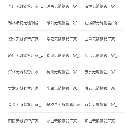
仓山无缝钢管厂家_仓山无缝钢管价格_仓山无缝钢管_仓山精密钢管制造厂-仓山无缝钢管厂家生产厂家
瑞昌无缝钢管厂家_瑞昌无缝钢管价格_瑞昌无缝钢管_瑞昌精密钢管制造厂-瑞昌无缝钢管厂家生产厂家
海林无缝钢管厂家_海林无缝钢管价格_海林无缝钢管_海林精密钢管制造厂-海林无缝钢管厂家生产厂家
锡林浩特无缝钢管厂家_锡林浩特无缝钢管价格_锡林浩特无缝钢管_锡林浩特精密钢管制造厂-锡林浩特无缝钢管厂家生产厂家
濮阳无缝钢管厂家_濮阳无缝钢管价格_濮阳无缝钢管_濮阳精密钢管制造厂-濮阳无缝钢管厂家生产厂家
瓦房店无缝钢管厂家_瓦房店无缝钢管价格_瓦房店无缝钢管_瓦房店精密钢管制造厂-瓦房店无缝钢管厂家生产厂家
衡水无缝钢管厂家_衡水无缝钢管价格_衡水无缝钢管_衡水精密钢管制造厂-衡水无缝钢管厂家生产厂家
阜阳无缝钢管厂家_阜阳无缝钢管价格_阜阳无缝钢管_阜阳精密钢管制造厂-阜阳无缝钢管厂家生产厂家
曲阜无缝钢管厂家_曲阜无缝钢管价格_曲阜无缝钢管_曲阜精密钢管制造厂-曲阜无缝钢管厂家生产厂家
庐山无缝钢管厂家_庐山无缝钢管价格_庐山无缝钢管_庐山精密钢管制造厂-庐山无缝钢管厂家生产厂家
宣汉无缝钢管厂家_宣汉无缝钢管价格_宣汉无缝钢管_宣汉精密钢管制造厂-宣汉无缝钢管厂家生产厂家
烟台无缝钢管厂家_烟台无缝钢管价格_烟台无缝钢管_烟台精密钢管制造厂-烟台无缝钢管厂家生产厂家
浑江无缝钢管厂家_浑江无缝钢管价格_浑江无缝钢管_浑江精密钢管制造厂-浑江无缝钢管厂家生产厂家
杭州无缝钢管厂家_杭州无缝钢管价格_杭州无缝钢管_杭州精密钢管制造厂-杭州无缝钢管厂家生产厂家
赤水无缝钢管厂家_赤水无缝钢管价格_赤水无缝钢管_赤水精密钢管制造厂-赤水无缝钢管厂家生产厂家
贵港无缝钢管厂家_贵港无缝钢管价格_贵港无缝钢管_贵港精密钢管制造厂-贵港无缝钢管厂家生产厂家
东台无缝钢管厂家_东台无缝钢管价格_东台无缝钢管_东台精密钢管制造厂-东台无缝钢管厂家生产厂家
海安无缝钢管厂家_海安无缝钢管价格_海安无缝钢管_海安精密钢管制造厂-海安无缝钢管厂家生产厂家
晋源无缝钢管厂家_晋源无缝钢管价格_晋源无缝钢管_晋源精密钢管制造厂-晋源无缝钢管厂家生产厂家
攀枝花无缝钢管厂家_攀枝花无缝钢管价格_攀枝花无缝钢管_攀枝花精密钢管制造厂-攀枝花无缝钢管厂家生产厂家
新荣无缝钢管厂家_新荣无缝钢管价格_新荣无缝钢管_新荣精密钢管制造厂-新荣无缝钢管厂家生产厂家
南陵无缝钢管厂家_南陵无缝钢管价格_南陵无缝钢管_南陵精密钢管制造厂-南陵无缝钢管厂家生产厂家
龙山无缝钢管厂家_龙山无缝钢管价格_龙山无缝钢管_龙山精密钢管制造厂-龙山无缝钢管厂家生产厂家
明山无缝钢管厂家_明山无缝钢管价格_明山无缝钢管_明山精密钢管制造厂-明山无缝钢管厂家生产厂家