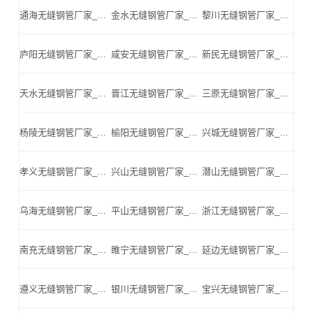
通海无缝钢管厂家_通海无缝钢管价格_通海无缝钢管_通海精密钢管制造厂-通海无缝钢管厂家生产厂家
金水无缝钢管厂家_金水无缝钢管价格_金水无缝钢管_金水精密钢管制造厂-金水无缝钢管厂家生产厂家
黎川无缝钢管厂家_黎川无缝钢管价格_黎川无缝钢管_黎川精密钢管制造厂-黎川无缝钢管厂家生产厂家
庐阳无缝钢管厂家_庐阳无缝钢管价格_庐阳无缝钢管_庐阳精密钢管制造厂-庐阳无缝钢管厂家生产厂家
咸安无缝钢管厂家_咸安无缝钢管价格_咸安无缝钢管_咸安精密钢管制造厂-咸安无缝钢管厂家生产厂家
新民无缝钢管厂家_新民无缝钢管价格_新民无缝钢管_新民精密钢管制造厂-新民无缝钢管厂家生产厂家
天水无缝钢管厂家_天水无缝钢管价格_天水无缝钢管_天水精密钢管制造厂-天水无缝钢管厂家生产厂家
晋江无缝钢管厂家_晋江无缝钢管价格_晋江无缝钢管_晋江精密钢管制造厂-晋江无缝钢管厂家生产厂家
三原无缝钢管厂家_三原无缝钢管价格_三原无缝钢管_三原精密钢管制造厂-三原无缝钢管厂家生产厂家
杨陵无缝钢管厂家_杨陵无缝钢管价格_杨陵无缝钢管_杨陵精密钢管制造厂-杨陵无缝钢管厂家生产厂家
榆阳无缝钢管厂家_榆阳无缝钢管价格_榆阳无缝钢管_榆阳精密钢管制造厂-榆阳无缝钢管厂家生产厂家
兴城无缝钢管厂家_兴城无缝钢管价格_兴城无缝钢管_兴城精密钢管制造厂-兴城无缝钢管厂家生产厂家
孝义无缝钢管厂家_孝义无缝钢管价格_孝义无缝钢管_孝义精密钢管制造厂-孝义无缝钢管厂家生产厂家
兴山无缝钢管厂家_兴山无缝钢管价格_兴山无缝钢管_兴山精密钢管制造厂-兴山无缝钢管厂家生产厂家
潜山无缝钢管厂家_潜山无缝钢管价格_潜山无缝钢管_潜山精密钢管制造厂-潜山无缝钢管厂家生产厂家
乌海无缝钢管厂家_乌海无缝钢管价格_乌海无缝钢管_乌海精密钢管制造厂-乌海无缝钢管厂家生产厂家
平山无缝钢管厂家_平山无缝钢管价格_平山无缝钢管_平山精密钢管制造厂-平山无缝钢管厂家生产厂家
浙江无缝钢管厂家_浙江无缝钢管价格_浙江无缝钢管_浙江精密钢管制造厂-浙江无缝钢管厂家生产厂家
南充无缝钢管厂家_南充无缝钢管价格_南充无缝钢管_南充精密钢管制造厂-南充无缝钢管厂家生产厂家
睢宁无缝钢管厂家_睢宁无缝钢管价格_睢宁无缝钢管_睢宁精密钢管制造厂-睢宁无缝钢管厂家生产厂家
延边无缝钢管厂家_延边无缝钢管价格_延边无缝钢管_延边精密钢管制造厂-延边无缝钢管厂家生产厂家
遵义无缝钢管厂家_遵义无缝钢管价格_遵义无缝钢管_遵义精密钢管制造厂-遵义无缝钢管厂家生产厂家
银川无缝钢管厂家_银川无缝钢管价格_银川无缝钢管_银川精密钢管制造厂-银川无缝钢管厂家生产厂家
宝兴无缝钢管厂家_宝兴无缝钢管价格_宝兴无缝钢管_宝兴精密钢管制造厂-宝兴无缝钢管厂家生产厂家