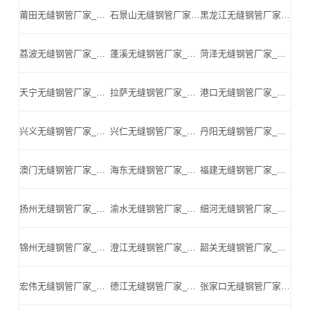
莆田无缝钢管厂家_莆田无缝钢管价格_莆田无缝钢管_莆田精密钢管制造厂-莆田无缝钢管厂家生产厂家
石景山无缝钢管厂家_石景山无缝钢管价格_石景山无缝钢管_石景山精密钢管制造厂-石景山无缝钢管厂家生产厂家
黑龙江无缝钢管厂家_黑龙江无缝钢管价格_黑龙江无缝钢管_黑龙江精密钢管制造厂-黑龙江无缝钢管厂家生产厂家
荔波无缝钢管厂家_荔波无缝钢管价格_荔波无缝钢管_荔波精密钢管制造厂-荔波无缝钢管厂家生产厂家
蓬溪无缝钢管厂家_蓬溪无缝钢管价格_蓬溪无缝钢管_蓬溪精密钢管制造厂-蓬溪无缝钢管厂家生产厂家
菏泽无缝钢管厂家_菏泽无缝钢管价格_菏泽无缝钢管_菏泽精密钢管制造厂-菏泽无缝钢管厂家生产厂家
天宁无缝钢管厂家_天宁无缝钢管价格_天宁无缝钢管_天宁精密钢管制造厂-天宁无缝钢管厂家生产厂家
拉萨无缝钢管厂家_拉萨无缝钢管价格_拉萨无缝钢管_拉萨精密钢管制造厂-拉萨无缝钢管厂家生产厂家
港口无缝钢管厂家_港口无缝钢管价格_港口无缝钢管_港口精密钢管制造厂-港口无缝钢管厂家生产厂家
兴义无缝钢管厂家_兴义无缝钢管价格_兴义无缝钢管_兴义精密钢管制造厂-兴义无缝钢管厂家生产厂家
兴仁无缝钢管厂家_兴仁无缝钢管价格_兴仁无缝钢管_兴仁精密钢管制造厂-兴仁无缝钢管厂家生产厂家
丹阳无缝钢管厂家_丹阳无缝钢管价格_丹阳无缝钢管_丹阳精密钢管制造厂-丹阳无缝钢管厂家生产厂家
澳门无缝钢管厂家_澳门无缝钢管价格_澳门无缝钢管_澳门精密钢管制造厂-澳门无缝钢管厂家生产厂家
海东无缝钢管厂家_海东无缝钢管价格_海东无缝钢管_海东精密钢管制造厂-海东无缝钢管厂家生产厂家
福建无缝钢管厂家_福建无缝钢管价格_福建无缝钢管_福建精密钢管制造厂-福建无缝钢管厂家生产厂家
扬州无缝钢管厂家_扬州无缝钢管价格_扬州无缝钢管_扬州精密钢管制造厂-扬州无缝钢管厂家生产厂家
渝水无缝钢管厂家_渝水无缝钢管价格_渝水无缝钢管_渝水精密钢管制造厂-渝水无缝钢管厂家生产厂家
细河无缝钢管厂家_细河无缝钢管价格_细河无缝钢管_细河精密钢管制造厂-细河无缝钢管厂家生产厂家
锦州无缝钢管厂家_锦州无缝钢管价格_锦州无缝钢管_锦州精密钢管制造厂-锦州无缝钢管厂家生产厂家
澄江无缝钢管厂家_澄江无缝钢管价格_澄江无缝钢管_澄江精密钢管制造厂-澄江无缝钢管厂家生产厂家
韶关无缝钢管厂家_韶关无缝钢管价格_韶关无缝钢管_韶关精密钢管制造厂-韶关无缝钢管厂家生产厂家
宏伟无缝钢管厂家_宏伟无缝钢管价格_宏伟无缝钢管_宏伟精密钢管制造厂-宏伟无缝钢管厂家生产厂家
德江无缝钢管厂家_德江无缝钢管价格_德江无缝钢管_德江精密钢管制造厂-德江无缝钢管厂家生产厂家
张家口无缝钢管厂家_张家口无缝钢管价格_张家口无缝钢管_张家口精密钢管制造厂-张家口无缝钢管厂家生产厂家