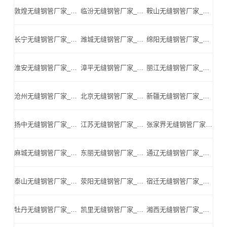
敦煌无缝钢管厂家_敦煌无缝钢管价格_敦煌无缝钢管_敦煌精密钢管制造厂-敦煌无缝钢管厂家生产厂家
临汾无缝钢管厂家_临汾无缝钢管价格_临汾无缝钢管_临汾精密钢管制造厂-临汾无缝钢管厂家生产厂家
鞍山无缝钢管厂家_鞍山无缝钢管价格_鞍山无缝钢管_鞍山精密钢管制造厂-鞍山无缝钢管厂家生产厂家
长宁无缝钢管厂家_长宁无缝钢管价格_长宁无缝钢管_长宁精密钢管制造厂-长宁无缝钢管厂家生产厂家
潍城无缝钢管厂家_潍城无缝钢管价格_潍城无缝钢管_潍城精密钢管制造厂-潍城无缝钢管厂家生产厂家
绵阳无缝钢管厂家_绵阳无缝钢管价格_绵阳无缝钢管_绵阳精密钢管制造厂-绵阳无缝钢管厂家生产厂家
淮安无缝钢管厂家_淮安无缝钢管价格_淮安无缝钢管_淮安精密钢管制造厂-淮安无缝钢管厂家生产厂家
漳平无缝钢管厂家_漳平无缝钢管价格_漳平无缝钢管_漳平精密钢管制造厂-漳平无缝钢管厂家生产厂家
丽江无缝钢管厂家_丽江无缝钢管价格_丽江无缝钢管_丽江精密钢管制造厂-丽江无缝钢管厂家生产厂家
沧州无缝钢管厂家_沧州无缝钢管价格_沧州无缝钢管_沧州精密钢管制造厂-沧州无缝钢管厂家生产厂家
北京无缝钢管厂家_北京无缝钢管价格_北京无缝钢管_北京精密钢管制造厂-北京无缝钢管厂家生产厂家
新疆无缝钢管厂家_新疆无缝钢管价格_新疆无缝钢管_新疆精密钢管制造厂-新疆无缝钢管厂家生产厂家
扬中无缝钢管厂家_扬中无缝钢管价格_扬中无缝钢管_扬中精密钢管制造厂-扬中无缝钢管厂家生产厂家
江苏无缝钢管厂家_江苏无缝钢管价格_江苏无缝钢管_江苏精密钢管制造厂-江苏无缝钢管厂家生产厂家
张家界无缝钢管厂家_张家界无缝钢管价格_张家界无缝钢管_张家界精密钢管制造厂-张家界无缝钢管厂家生产厂家
麻城无缝钢管厂家_麻城无缝钢管价格_麻城无缝钢管_麻城精密钢管制造厂-麻城无缝钢管厂家生产厂家
东丽无缝钢管厂家_东丽无缝钢管价格_东丽无缝钢管_东丽精密钢管制造厂-东丽无缝钢管厂家生产厂家
通辽无缝钢管厂家_通辽无缝钢管价格_通辽无缝钢管_通辽精密钢管制造厂-通辽无缝钢管厂家生产厂家
泰山无缝钢管厂家_泰山无缝钢管价格_泰山无缝钢管_泰山精密钢管制造厂-泰山无缝钢管厂家生产厂家
荥阳无缝钢管厂家_荥阳无缝钢管价格_荥阳无缝钢管_荥阳精密钢管制造厂-荥阳无缝钢管厂家生产厂家
宿迁无缝钢管厂家_宿迁无缝钢管价格_宿迁无缝钢管_宿迁精密钢管制造厂-宿迁无缝钢管厂家生产厂家
牡丹无缝钢管厂家_牡丹无缝钢管价格_牡丹无缝钢管_牡丹精密钢管制造厂-牡丹无缝钢管厂家生产厂家
凯里无缝钢管厂家_凯里无缝钢管价格_凯里无缝钢管_凯里精密钢管制造厂-凯里无缝钢管厂家生产厂家
湘西无缝钢管厂家_湘西无缝钢管价格_湘西无缝钢管_湘西精密钢管制造厂-湘西无缝钢管厂家生产厂家