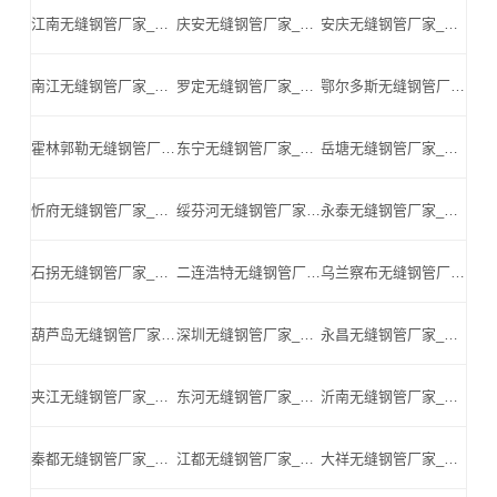
江南无缝钢管厂家_江南无缝钢管价格_江南无缝钢管_江南精密钢管制造厂-江南无缝钢管厂家生产厂家
庆安无缝钢管厂家_庆安无缝钢管价格_庆安无缝钢管_庆安精密钢管制造厂-庆安无缝钢管厂家生产厂家
安庆无缝钢管厂家_安庆无缝钢管价格_安庆无缝钢管_安庆精密钢管制造厂-安庆无缝钢管厂家生产厂家
南江无缝钢管厂家_南江无缝钢管价格_南江无缝钢管_南江精密钢管制造厂-南江无缝钢管厂家生产厂家
罗定无缝钢管厂家_罗定无缝钢管价格_罗定无缝钢管_罗定精密钢管制造厂-罗定无缝钢管厂家生产厂家
鄂尔多斯无缝钢管厂家_鄂尔多斯无缝钢管价格_鄂尔多斯无缝钢管_鄂尔多斯精密钢管制造厂-鄂尔多斯无缝钢管厂家生产厂家
霍林郭勒无缝钢管厂家_霍林郭勒无缝钢管价格_霍林郭勒无缝钢管_霍林郭勒精密钢管制造厂-霍林郭勒无缝钢管厂家生产厂家
东宁无缝钢管厂家_东宁无缝钢管价格_东宁无缝钢管_东宁精密钢管制造厂-东宁无缝钢管厂家生产厂家
岳塘无缝钢管厂家_岳塘无缝钢管价格_岳塘无缝钢管_岳塘精密钢管制造厂-岳塘无缝钢管厂家生产厂家
忻府无缝钢管厂家_忻府无缝钢管价格_忻府无缝钢管_忻府精密钢管制造厂-忻府无缝钢管厂家生产厂家
绥芬河无缝钢管厂家_绥芬河无缝钢管价格_绥芬河无缝钢管_绥芬河精密钢管制造厂-绥芬河无缝钢管厂家生产厂家
永泰无缝钢管厂家_永泰无缝钢管价格_永泰无缝钢管_永泰精密钢管制造厂-永泰无缝钢管厂家生产厂家
石拐无缝钢管厂家_石拐无缝钢管价格_石拐无缝钢管_石拐精密钢管制造厂-石拐无缝钢管厂家生产厂家
二连浩特无缝钢管厂家_二连浩特无缝钢管价格_二连浩特无缝钢管_二连浩特精密钢管制造厂-二连浩特无缝钢管厂家生产厂家
乌兰察布无缝钢管厂家_乌兰察布无缝钢管价格_乌兰察布无缝钢管_乌兰察布精密钢管制造厂-乌兰察布无缝钢管厂家生产厂家
葫芦岛无缝钢管厂家_葫芦岛无缝钢管价格_葫芦岛无缝钢管_葫芦岛精密钢管制造厂-葫芦岛无缝钢管厂家生产厂家
深圳无缝钢管厂家_深圳无缝钢管价格_深圳无缝钢管_深圳精密钢管制造厂-深圳无缝钢管厂家生产厂家
永昌无缝钢管厂家_永昌无缝钢管价格_永昌无缝钢管_永昌精密钢管制造厂-永昌无缝钢管厂家生产厂家
夹江无缝钢管厂家_夹江无缝钢管价格_夹江无缝钢管_夹江精密钢管制造厂-夹江无缝钢管厂家生产厂家
东河无缝钢管厂家_东河无缝钢管价格_东河无缝钢管_东河精密钢管制造厂-东河无缝钢管厂家生产厂家
沂南无缝钢管厂家_沂南无缝钢管价格_沂南无缝钢管_沂南精密钢管制造厂-沂南无缝钢管厂家生产厂家
秦都无缝钢管厂家_秦都无缝钢管价格_秦都无缝钢管_秦都精密钢管制造厂-秦都无缝钢管厂家生产厂家
江都无缝钢管厂家_江都无缝钢管价格_江都无缝钢管_江都精密钢管制造厂-江都无缝钢管厂家生产厂家
大祥无缝钢管厂家_大祥无缝钢管价格_大祥无缝钢管_大祥精密钢管制造厂-大祥无缝钢管厂家生产厂家