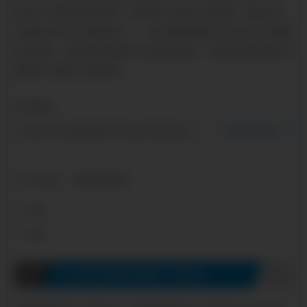
提高生产量和材料利用率，同时有利于提高产品质量，降低成本，
对提高经济效益有重要意义。一般对精密度要求较高的行业采用精
密无缝管，没有精密度要求的大都用无缝管，毕竟相同规格精密无
缝管的价格要比无缝管高。
本页链接：
复制本页链接
TAGS标签：
无缝精密钢管
上一篇：
下一篇：
连云港无缝精密钢管产品新闻