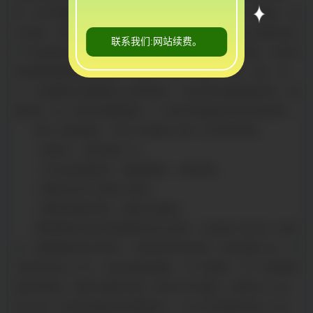
料，由于精密钢管内外壁无氧化层、承受高压无泄漏、高精度、高
光洁度、冷弯不变形、扩口、压扁无裂缝等有点，所以主要用来生
联系我们:网站续费。
产气动或液压元件的产品，如气缸或油缸，可以是无缝管，也有焊
接管精密钢管的化学成分，有碳C、硅Si、锰Mn、硫S、磷P、铬
Cr，无缝钢管与圆钢等实心钢材相比，在抗弯抗扭强度相同时，重
量较轻，是一种经济截面钢材，广泛用于制造结构件和机械零件。
特点1.精密度高，节省了机械加工用户工料时的损耗。
2.规格多，应用范围广泛。
3.冷轧成品精度高，表面质量好，直线度好。
4.钢管内径可以做成六角形。
5.钢管性能更优越，金属比较致密。
精密钢管在继承无缝钢管的优点同时，也具备了自己的一些特
点。用精密制造环形零件，可提高材料利用率，简化制造工序，节
约材料和加工工时，如滚动轴承套圈、千斤顶套等，已广泛用精密
钢管来制造。精密无缝管的推广应用对节约钢材，提高加工工效，
减少加工工序或设备投资有重要意义，可以节约费用和加工工时，