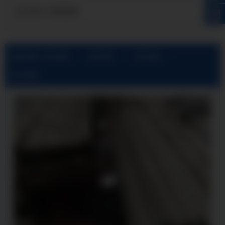
连云港40Cr精密钢管
当前位置:
连云港无缝钢管厂家公司
>
连云港产品展示
>
连云港无缝精密钢管
>
连云港无缝精密钢管