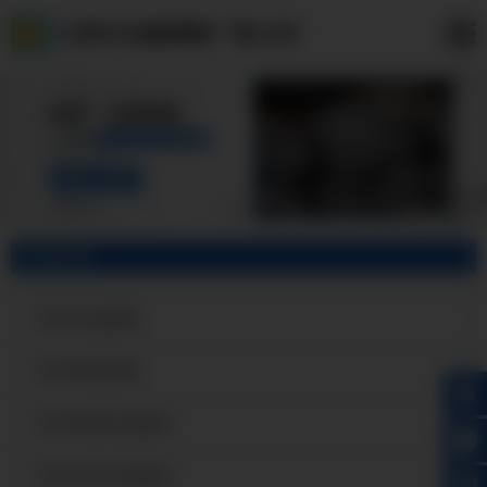
江阴市无缝钢管厂家公司
产品分类
江阴市无缝钢管
江阴市精密钢管
江阴市精密无缝钢管
江阴市热轧无缝钢管