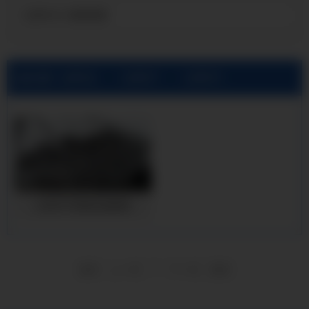
江阴市40Cr精密钢管
当前位置:
江阴市无缝钢管厂家公司
>
江阴市产品展示
>
江阴市不锈钢无缝钢管
江阴市不锈钢无缝钢管
1
首页
上一页
下一页
尾页