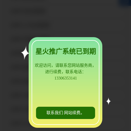
江阴市冷拔无缝钢管
江阴市小口径无缝钢管
江阴市不锈钢无缝钢管
星火推广系统已到期
江阴市精密冷拔钢管
欢迎访问，请联系您网站服务商，
江阴市无缝精密钢管
进行续费，联系电话：
13306353141
江阴市无缝管
江阴市20#精密钢管
江阴市45#精密钢管
联系我们:网站续费。
江阴市20Cr精密钢管